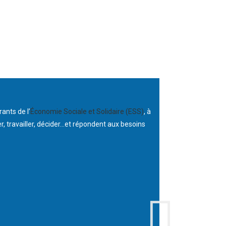
Rassemblant, au 
ants de l’
Économie Sociale et Solidaire (ESS)
, à
différents champs 
r, travailler, décider…et répondent aux besoins
françaises. Le Mou