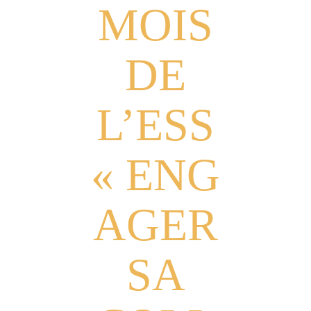
MOIS
DE
L’ESS
« ENG
AGER
SA