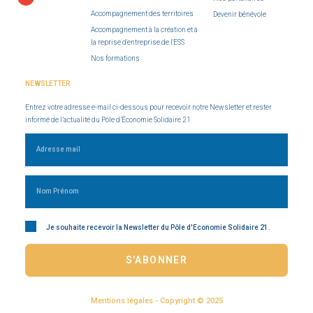
Accompagnement des territoires
Devenir bénévole
Accompagnement à la création et à
la reprise d'entreprise de l'ESS
Nos formations
NEWSLETTER
Entrez votre adresse e-mail ci-dessous pour recevoir notre Newsletter et rester
informé de l’actualité du Pôle d’Économie Solidaire 21
Je souhaite recevoir la Newsletter du Pôle d'Economie Solidaire 21.
S'ABONNER
Mentions légales - Copyright © 2025