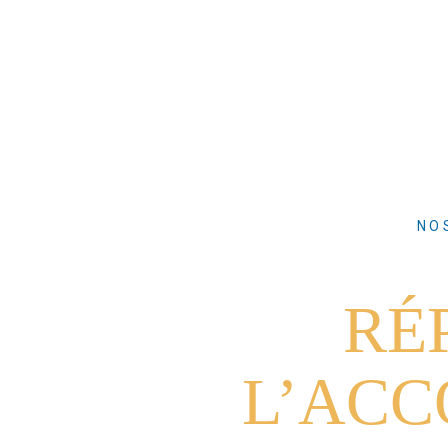
NO
RÉ
L’AC