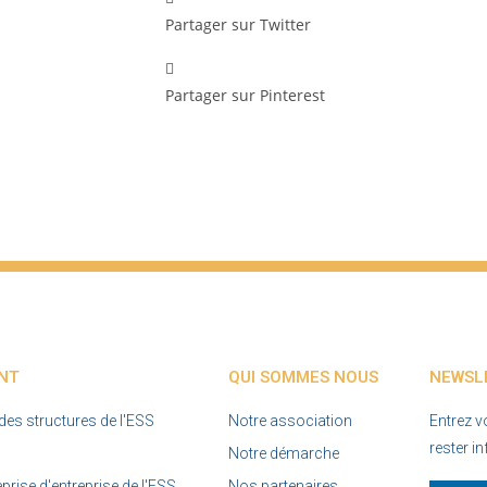
Partager sur Twitter
Partager sur Pinterest
NT
QUI SOMMES NOUS
NEWSL
s structures de l'ESS
Notre association
Entrez v
rester i
Notre démarche
rise d'entreprise de l'ESS
Nos partenaires