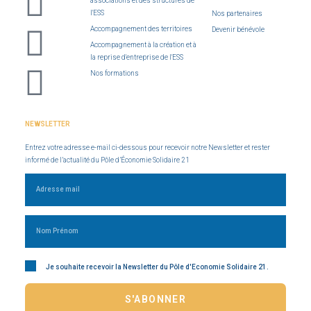
associations et des structures de
l'ESS
Nos partenaires
Accompagnement des territoires
Devenir bénévole
Accompagnement à la création et à
la reprise d'entreprise de l'ESS
Nos formations
NEWSLETTER
Entrez votre adresse e-mail ci-dessous pour recevoir notre Newsletter et rester
informé de l’actualité du Pôle d’Économie Solidaire 21
Je souhaite recevoir la Newsletter du Pôle d'Economie Solidaire 21.
S'ABONNER