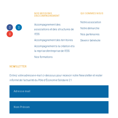
NOS MISSIONS
QUI SOMMES NOUS
D'ACCOMPAGNEMENT
Notre association
Accompagnement des
Notre démarche
associations et des structures de
l'ESS
Nos partenaires
Accompagnement des territoires
Devenir bénévole
Accompagnement à la création et à
la reprise d'entreprise de l'ESS
Nos formations
NEWSLETTER
Entrez votre adresse e-mail ci-dessous pour recevoir notre Newsletter et rester
informé de l’actualité du Pôle d’Économie Solidaire 21