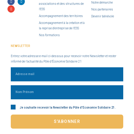
Notre démarche
associations et des structures de
l'ESS
Nos partenaires
Accompagnement des territoires
Devenir bénévole
Accompagnement à la création et à
la reprise d'entreprise de l'ESS
Nos formations
NEWSLETTER
Entrez votre adresse e-mail ci-dessous pour recevoir notre Newsletter et rester
informé de l’actualité du Pôle d’Économie Solidaire 21
Je souhaite recevoir la Newsletter du Pôle d'Economie Solidaire 21.
S'ABONNER